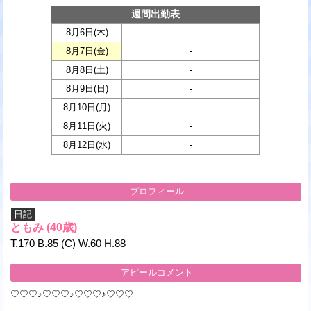
週間出勤表
8月6日(
木
)
-
8月7日(
金
)
-
8月8日(
土
)
-
8月9日(
日
)
-
8月10日(
月
)
-
8月11日(
火
)
-
8月12日(
水
)
-
プロフィール
日記
ともみ
(40歳)
T.170 B.85 (C) W.60 H.88
アピールコメント
♡♡♡♪♡♡♡♪♡♡♡♪♡♡♡