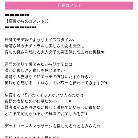
店長コメント
■■■■■■■■■■
【店長からのコメント♪】
■■■■■■■■■■■■■
長身でモデルのようなナイススタイル♪
清楚さ漂うナチュラルな美しさのある顔立ち
育ちの良さを感じる大人女子の雰囲気に包まれた奥様★
満面の笑顔で微笑みながら話す姿には
温かい優しさと癒しを感じますが
清楚な人妻系なのにエッチの方はいたずら好き♪
奥底から感じる「エロさ」のパワーも伝わってきます(^^)
豹変する『S』のスイッチがいつ入るのかは
皆様の表情なのか仕草なのか・・・♥
賢者タイムを許さない優しく濃厚でいやらしい責めに
どこまで耐えられるかの極限のお楽しみを(^^)
デートコース＆マッサージも楽しめる☆ともみさん☆