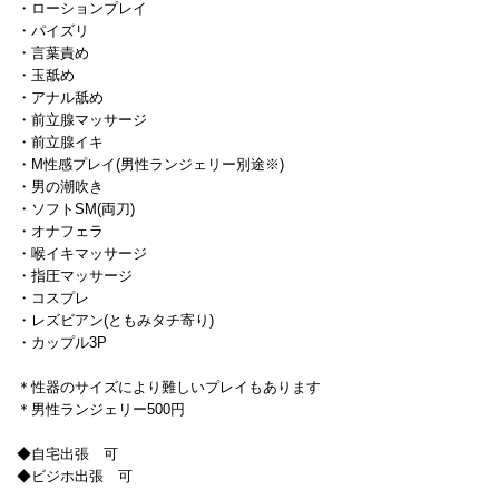
・ローションプレイ
・パイズリ
・言葉責め
・玉舐め
・アナル舐め
・前立腺マッサージ
・前立腺イキ
・M性感プレイ(男性ランジェリー別途※)
・男の潮吹き
・ソフトSM(両刀)
・オナフェラ
・喉イキマッサージ
・指圧マッサージ
・コスプレ
・レズビアン(ともみタチ寄り)
・カップル3P
＊性器のサイズにより難しいプレイもあります
＊男性ランジェリー500円
◆自宅出張 可
◆ビジホ出張 可