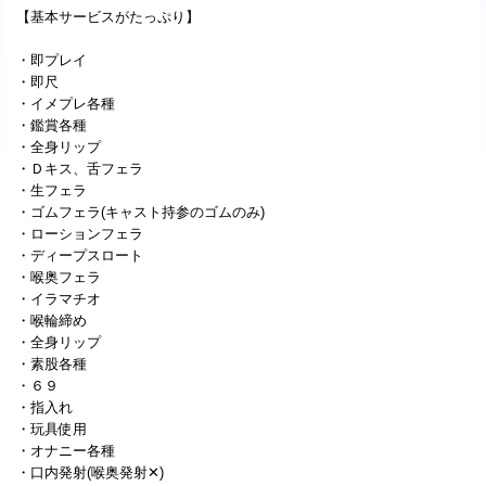
【基本サービスがたっぷり】
・即プレイ
・即尺
・イメプレ各種
・鑑賞各種
・全身リップ
・Ｄキス、舌フェラ
・生フェラ
・ゴムフェラ(キャスト持参のゴムのみ)
・ローションフェラ
・ディープスロート
・喉奥フェラ
・イラマチオ
・喉輪締め
・全身リップ
・素股各種
・６９
・指入れ
・玩具使用
・オナニー各種
・口内発射(喉奥発射✕)