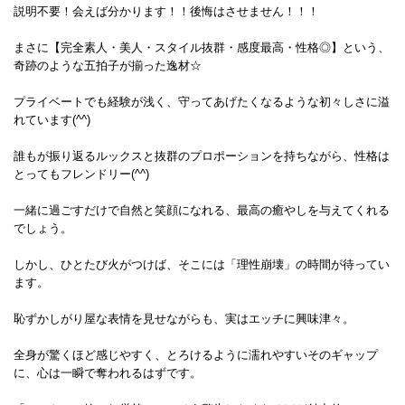
説明不要！会えば分かります！！後悔はさせません！！！
まさに【完全素人・美人・スタイル抜群・感度最高・性格◎】という、
奇跡のような五拍子が揃った逸材☆
プライベートでも経験が浅く、守ってあげたくなるような初々しさに溢
れています(^^)
誰もが振り返るルックスと抜群のプロポーションを持ちながら、性格は
とってもフレンドリー(^^)
一緒に過ごすだけで自然と笑顔になれる、最高の癒やしを与えてくれる
でしょう。
しかし、ひとたび火がつけば、そこには「理性崩壊」の時間が待ってい
ます。
恥ずかしがり屋な表情を見せながらも、実はエッチに興味津々。
全身が驚くほど感じやすく、とろけるように濡れやすいそのギャップ
に、心は一瞬で奪われるはずです。