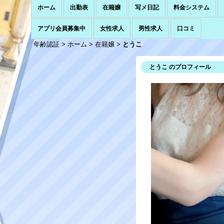
ホーム
出勤表
在籍嬢
写メ日記
料金システム
アプリ会員募集中
女性求人
男性求人
口コミ
年齢認証
>
ホーム
>
在籍嬢
>
とうこ
とうこ のプロフィール