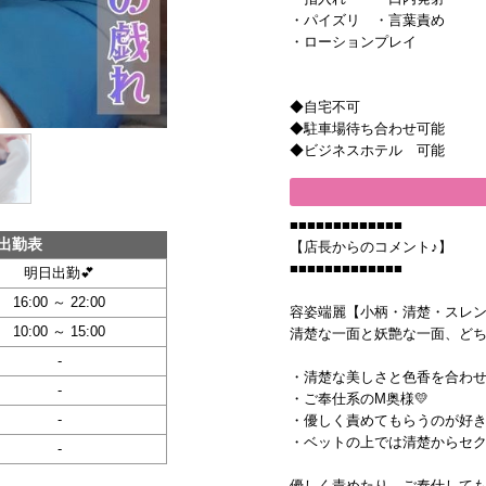
・パイズリ ・言葉責め
・ローションプレイ
◆自宅不可
◆駐車場待ち合わせ可能
◆ビジネスホテル 可能
■■■■■■■■■■■■■
出勤表
【店長からのコメント♪】
■■■■■■■■■■■■■
明日出勤💕
16:00 ～ 22:00
容姿端麗【小柄・清楚・スレ
10:00 ～ 15:00
清楚な一面と妖艶な一面、ど
-
・清楚な美しさと色香を合わせ
-
・ご奉仕系のМ奥様💛
-
・優しく責めてもらうのが好き
・ベットの上では清楚からセ
-
優しく責めたり、ご奉仕して