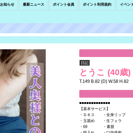
お知らせ
最新ニュース
ポイント会員
ポイント利用規約
イベン
日記
とうこ
(40歳)
T.149 B.82 (D) W.58 H.82
■■■■■■■■■■■■■
【基本サービス】
・Ｄキス ・全身リップ
・玉舐め ・生フェラ
・69 ・素股
・指入れ ・口内発射