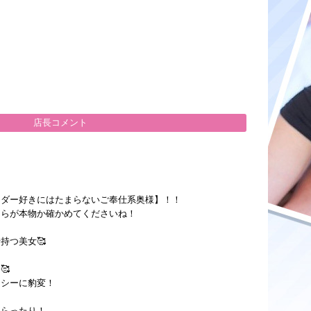
店長コメント
ンダー好きにはたまらないご奉仕系奥様】！！
ちらが本物か確かめてくださいね！
持つ美女🥰
🥰
クシーに豹変！
もらったり！