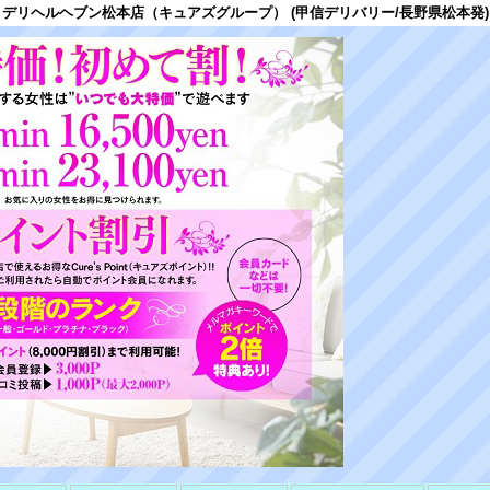
デリヘルヘブン松本店（キュアズグループ） (甲信デリバリー/長野県松本発)