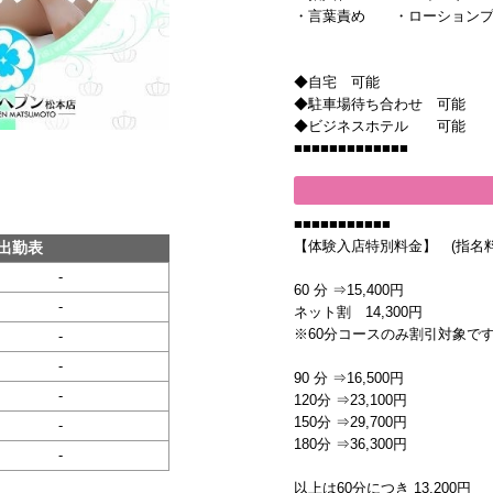
・言葉責め ・ローションプ
◆自宅 可能
◆駐車場待ち合わせ 可能
◆ビジネスホテル 可能
■■■■■■■■■■■■■
■■■■■■■■■■■
【体験入店特別料金】 (指名料
出勤表
-
60 分 ⇒15,400円
-
ネット割 14,300円
※60分コースのみ割引対象で
-
-
90 分 ⇒16,500円
-
120分 ⇒23,100円
150分 ⇒29,700円
-
180分 ⇒36,300円
-
以上は60分につき 13,200円