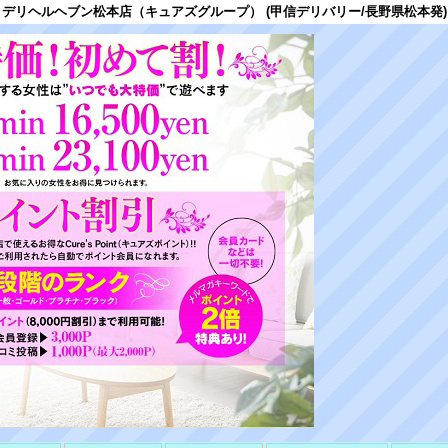
デリヘルヘブン松本店（キュアズグループ） (甲信デリバリー/長野県松本発)