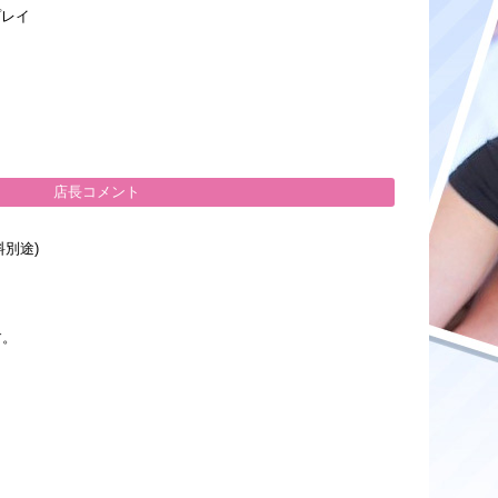
レイ
店長コメント
別途)
す。