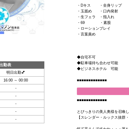
・Dキス ・全身リップ
・玉舐め ・口内発射
・生フェラ ・指入れ
・69 ・素股
・ローションプレイ
・言葉責め
◆自宅不可
◆駐車場待ち合わせ可能
出勤表
◆ビジネスホテル 可能
明日出勤💕
■■■■■■■■■■■■■
16:00 ～ 00:00
-
-
■■■■■■■■■■■■■
-
-
とびっきりの美人奥様を召喚
【スレンダー・ルックス抜群
-
何て言うんですかね・・・落