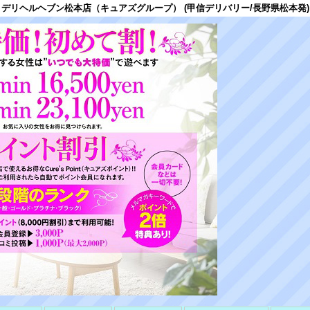
デリヘルヘブン松本店（キュアズグループ） (甲信デリバリー/長野県松本発)