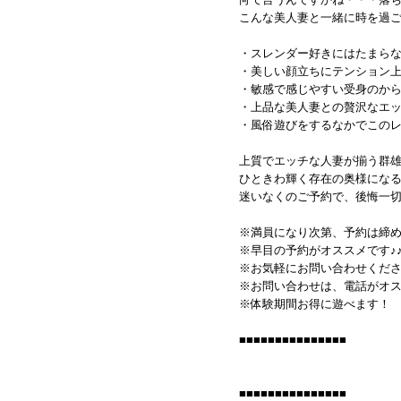
こんな美人妻と一緒に時を過
・スレンダー好きにはたまら
・美しい顔立ちにテンション
・敏感で感じやすい受身のか
・上品な美人妻との贅沢なエ
・風俗遊びをするなかでこの
上質でエッチな人妻が揃う群
ひときわ輝く存在の奥様にな
迷いなくのご予約で、後悔一
※満員になり次第、予約は締
※早目の予約がオススメです♪
※お気軽にお問い合わせくださ
※お問い合わせは、電話がオス
※体験期間お得に遊べます！
■■■■■■■■■■■■■■■
■■■■■■■■■■■■■■■