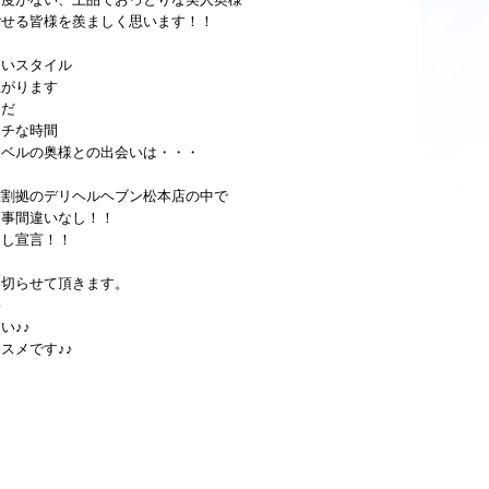
ごせる皆様を羨ましく思います！！
ないスタイル
上がります
らだ
ッチな時間
レベルの奥様との出会いは・・・
雄割拠のデリヘルヘブン松本店の中で
る事間違いなし！！
切し宣言！！
め切らせて頂きます。
♪
い♪♪
スメです♪♪