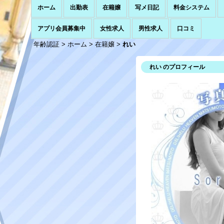
ホーム
出勤表
在籍嬢
写メ日記
料金システム
アプリ会員募集中
女性求人
男性求人
口コミ
年齢認証
>
ホーム
>
在籍嬢
>
れい
れい のプロフィール