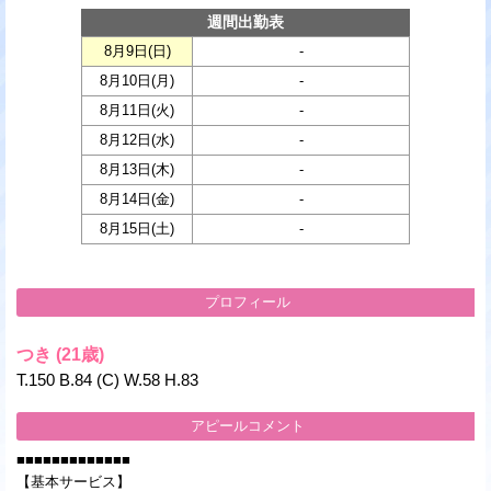
週間出勤表
8月9日(
日
)
-
8月10日(
月
)
-
8月11日(
火
)
-
8月12日(
水
)
-
8月13日(
木
)
-
8月14日(
金
)
-
8月15日(
土
)
-
プロフィール
つき
(21歳)
T.150 B.84 (C) W.58 H.83
アピールコメント
■■■■■■■■■■■■■
【基本サービス】