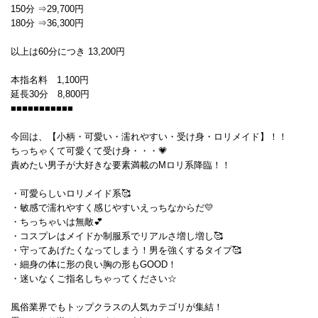
150分 ⇒29,700円
180分 ⇒36,300円
以上は60分につき 13,200円
本指名料 1,100円
延長30分 8,800円
■■■■■■■■■■■
今回は、【小柄・可愛い・濡れやすい・受け身・ロリメイド】！！
ちっちゃくて可愛くて受け身・・・💗
責めたい男子が大好きな要素満載のMロリ系降臨！！
・可愛らしいロリメイド系🥰
・敏感で濡れやすく感じやすいえっちなからだ💛
・ちっちゃいは無敵💕
・コスプレはメイドか制服系でリアルさ増し増し🥰
・守ってあげたくなってしまう！男を強くするタイプ🥰
・細身の体に形の良い胸の形もGOOD！
・迷いなくご指名しちゃってください☆
風俗業界でもトップクラスの人気カテゴリが集結！