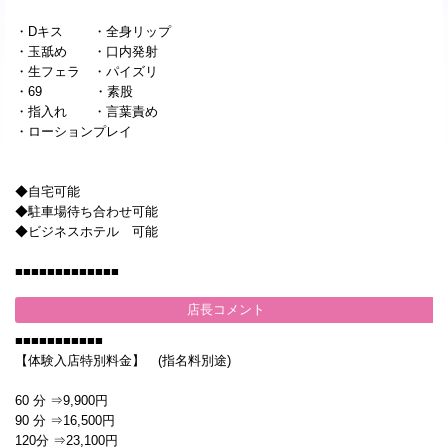
・Dキス ・全身リップ
・玉舐め ・口内発射
・生フェラ ・パイズリ
・69 ・素股
・指入れ ・言葉責め
・ローションプレイ
◆自宅可能
◆駐車場待ち合わせ可能
◆ビジネスホテル 可能
■■■■■■■■■■■■■
店長コメント
■■■■■■■■■■■
【体験入店特別料金】 (指名料別途)
60 分 ⇒9,900円
90 分 ⇒16,500円
120分 ⇒23,100円