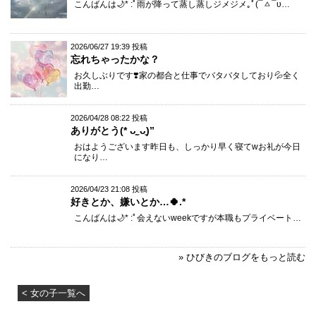
こんばんは🌙* :ﾟ雨が降って蒸し蒸しジメジメ｡ﾟ(¯ㅿ¯υ…
2026/06/27 19:39 投稿
忘れちゃったかな？
お久しぶりです❣️家の都合と仕事でバタバタしており💦全く
出勤…
2026/04/28 08:22 投稿
ありがとう(* ᴗ͈ˬᴗ͈)”
おはようございます昨日も、しっかり早く寝てwお礼が今日
になり…
2026/04/23 21:08 投稿
好きとか、嫌いとか…🍀.*
こんばんは🌙* :ﾟ会えないweekですが本職もプライベート…
» ひびきのブログをもっと読む
< 女の子一覧へ