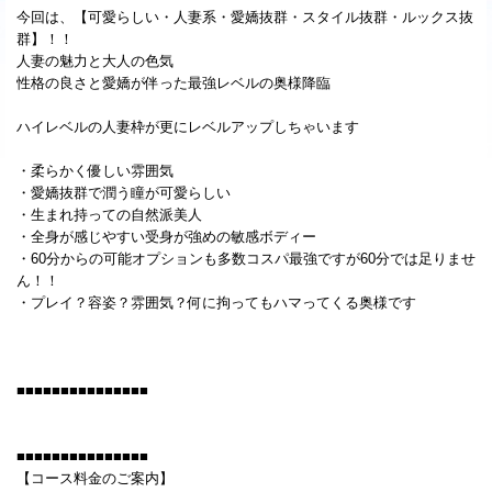
今回は、【可愛らしい・人妻系・愛嬌抜群・スタイル抜群・ルックス抜
群】！！
人妻の魅力と大人の色気
性格の良さと愛嬌が伴った最強レベルの奥様降臨
ハイレベルの人妻枠が更にレベルアップしちゃいます
・柔らかく優しい雰囲気
・愛嬌抜群で潤う瞳が可愛らしい
・生まれ持っての自然派美人
・全身が感じやすい受身が強めの敏感ボディー
・60分からの可能オプションも多数コスパ最強ですが60分では足りませ
ん！！
・プレイ？容姿？雰囲気？何に拘ってもハマってくる奥様です
■■■■■■■■■■■■■■■
■■■■■■■■■■■■■■■
【コース料金のご案内】