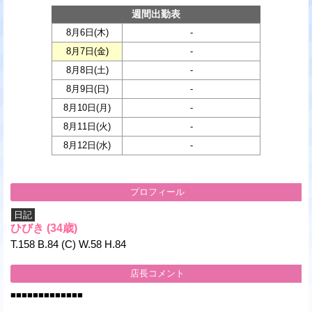
週間出勤表
8月6日(
木
)
-
8月7日(
金
)
-
8月8日(
土
)
-
8月9日(
日
)
-
8月10日(
月
)
-
8月11日(
火
)
-
8月12日(
水
)
-
プロフィール
日記
ひびき
(34歳)
T.158 B.84 (C) W.58 H.84
店長コメント
■■■■■■■■■■■■■