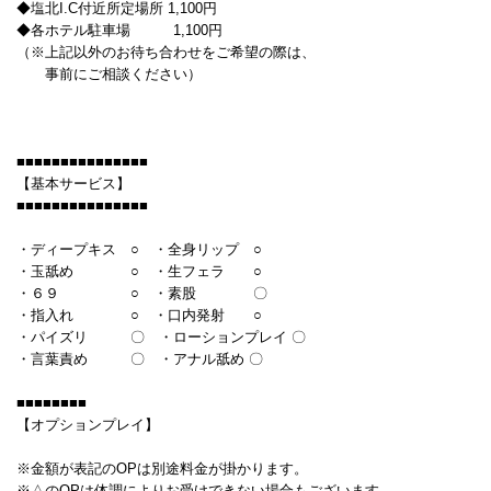
◆塩北I.C付近所定場所 1,100円
◆各ホテル駐車場 1,100円
（※上記以外のお待ち合わせをご希望の際は、
事前にご相談ください）
■■■■■■■■■■■■■■■
【基本サービス】
■■■■■■■■■■■■■■■
・ディープキス ○ ・全身リップ ○
・玉舐め ○ ・生フェラ ○
・６９ ○ ・素股 〇
・指入れ ○ ・口内発射 ○
・パイズリ 〇 ・ローションプレイ 〇
・言葉責め 〇 ・アナル舐め 〇
■■■■■■■■
【オプションプレイ】
※金額が表記のOPは別途料金が掛かります。
※△のOPは体調によりお受けできない場合もございます。