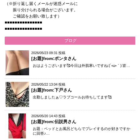
（※折り返し届くメールが迷惑メールに
振り分けられる場合がございます。
ご確認をお願い致します）
■■■■■■■■■■■■■■■
■■■■■■■■■■■■■■■
ブログ
2026/05/23 09:31 投稿
[お題]from:ポンタさん
おはようございます🥰今日は外肌寒いですね:(´◦ω◦｀):皆…
2026/05/22 13:04 投稿
[お題]from:下戸さん
出勤しましたぁ♡ラブコールお待ちしてます🥰
2026/05/20 14:43 投稿
[お題]from:伝説男さん
お題：ベッドとお風呂どちらでプレイするのが好きですか
に回答♪…