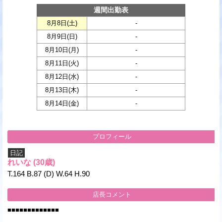
週間出勤表
8月8日(
土
)
-
8月9日(
日
)
-
8月10日(
月
)
-
8月11日(
火
)
-
8月12日(
水
)
-
8月13日(
木
)
-
8月14日(
金
)
-
プロフィール
日記
れいな
(30歳)
T.164 B.87 (D) W.64 H.90
店長コメント
■■■■■■■■■■■■■