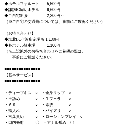
◆ホテルフォルート 5,500円
◆諏訪IC周辺ホテル 6,600円
◆ご自宅出張 2,200円～
（※ご自宅の交通費については、事前にご確認ください）
（お待ち合わせ】
◆塩北I.C付近所定場所 1,100円
◆各ホテル駐車場 1,100円
（※上記以外のお待ち合わせをご希望の際は、
事前にご相談ください）
■■■■■■■■■■■■■■■
【基本サービス】
■■■■■■■■■■■■■■■
・ディープキス ○ ・全身リップ ○
・玉舐め ○ ・生フェラ ○
・６９ ○ ・素股 ○
・指入れ ○ ・パイズリ ○
・言葉責め ○ ・ローションプレイ ○
・口内発射 〇 ・アナル舐め 〇