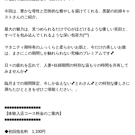
今回は、豊かな母性と圧倒的な癒やしを届けてくれる、黒髪の妊婦キャ
ストさんのご紹介。
最大の魅力は、見つめられるだけで心がほどけるような優しい笑顔と、
すべてを包み込んでくれるような深い包容力(^^)
マタニティ期特有のふっくらと柔らかいお肌と、今だけの美しいお腹
は、まさにこの期間しか触れられない究極のプレミアムです💕
日々の疲れを忘れて、人妻+妊婦期間の特別な温もりの時間を共有して
みませんか💕
臨月までの期間限定、今しか会えない💕とわさん💕との特別な優しさに
満ちたひとときをぜひご堪能ください。」
■■■■■■■■■■■■■■■
【体験入店コース料金のご案内】
■■■■■■■■■■■■■■■
◆初回指名料 1,100円