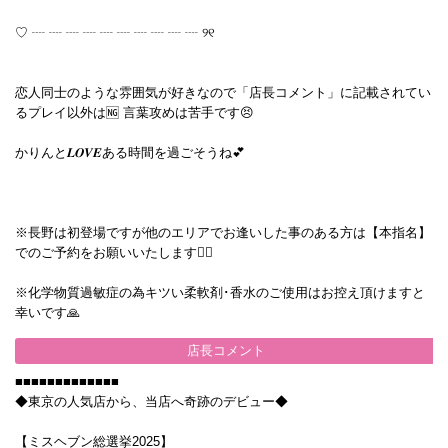
♡ ┈ ┈ ┈ ┈ ┈ ┈ ┈ ┈ ┈ ┈ ୨୧
恋人同士のような雰囲気が好きなので「店長コメント」に記載されてい
るプレイ以外は🆖 言葉攻めは苦手です😣
かりんと𝑳‌𝑶‌𝑽‌𝑬ある時間を過ごそうね💕
※長野は初登場ですが他のエリアでお逢いした事のある方は【本指名】
でのご予約をお願いいたします🙇‍♀️
※化学物質過敏症の為キツい柔軟剤･香水のご使用はお控え頂けますと
幸いです🙏
店長コメント
■■■■■■■■■■■■■
◆東京の人気店から、当店へ奇跡のデビュー◆
【ミスヘブン総選挙2025】