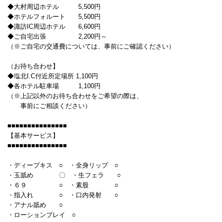
◆大村周辺ホテル 5,500円
◆ホテルフォルート 5,500円
◆諏訪IC周辺ホテル 6,600円
◆ご自宅出張 2,200円～
（※ご自宅の交通費については、事前にご確認ください）
（お待ち合わせ】
◆塩北I.C付近所定場所 1,100円
◆各ホテル駐車場 1,100円
（※上記以外のお待ち合わせをご希望の際は、
事前にご相談ください）
■■■■■■■■■■■■■■■
【基本サービス】
■■■■■■■■■■■■■■■
・ディープキス ○ ・全身リップ ○
・玉舐め 〇 ・生フェラ ○
・６９ ○ ・素股 ○
・指入れ ○ ・口内発射 ○
・アナル舐め ○
・ローションプレイ ○