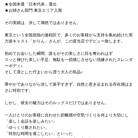
★全国本選「日本代表」選出
★お姉さん部門 東京エリア入賞
その実績は、決して偶然ではありません。
東京という全国屈指の激戦区で、多くのお客様から支持を集め続けた実
力派キャスト「かりん」さんが、この度当店でデビュー致します。
初めてお会いした瞬間、誰もがその美しさに目を奪われはず
スッと伸びた美しい手足、無駄を一切感じさせない洗練されたスレンダ
ーボディ♪
そして凛とした佇まいから漂う大人の気品♪
華やかでありながら決して派手すぎず、自然と惹き込まれる存在感はま
さに特別です。
しかし、彼女の魅力はそのルックスだけではありません。
一人ひとりのお客様に合わせた距離感や空気づくりを何より大切にし
「楽しく会話を楽しみたい」
「ゆっくり癒されたい」
「特別な時間を過ごしたい」といった