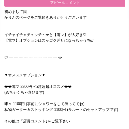
アピールコメント
初めまして👯
かりんのページをご覧頂きありがとうございます
イチャイチャチュッチュ💋と【電マ】が大好き︎🤍
【電マ】オプションはスッゴク淫乱になっちゃう//////
♡ ┈ ┈ ┈ ┈ ┈ ┈ ┈ ┈ ┈ ┈ ୨୧
▼オススメオプション▼
❤️❤️電マ 2200円 👈超超超オススメ❤️❤️
(めちゃくちゃ喜びます)
即々 1100円 (事前にシャワーをして待っててね)
私物ガーター＆ストッキング 1100円 (サルートのセットアップです)
その他は「店長コメント｣をご覧下さい