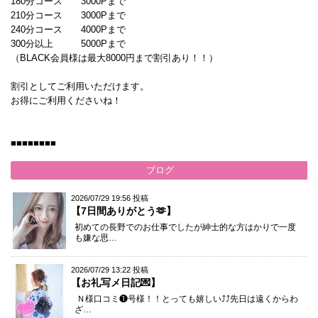
180分コース 3000Pまで
210分コース 3000Pまで
240分コース 4000Pまで
300分以上 5000Pまで
（BLACK会員様は最大8000円まで割引あり！！）
割引としてご利用いただけます。
お得にご利用くださいね！
■■■■■■■■
ブログ
2026/07/29 19:56 投稿
【7日間ありがとう🫶】
初めての長野でのお仕事でしたが紳士的な方はかりで一度
も嫌な思…
2026/07/29 13:22 投稿
【お礼写メ日記💌】
Ｎ様口コミ❶号様！！とっても嬉しい⤴︎⤴先日は遠くからわ
ざ…